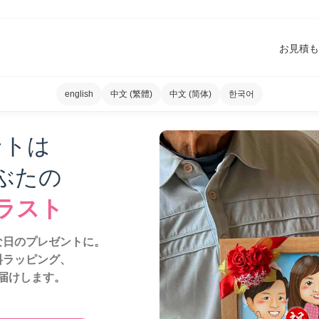
お見積も
english
中文 (繁體)
中文 (简体)
한국어
ントは
ぶたの
ラスト
な日のプレゼントに。
料ラッピング、
届けします。