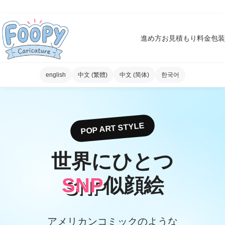
進め方
お見積もり
料金
包装
english
中文 (繁體)
中文 (简体)
한국어
POP ART STYLE
世界にひとつ
SNP
似顔絵
アメリカンコミックのような