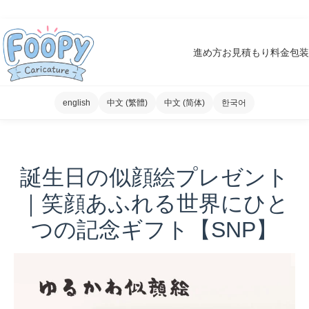
進め方
お見積もり
料金
包装
english
中文 (繁體)
中文 (简体)
한국어
誕生日の似顔絵プレゼント
｜笑顔あふれる世界にひと
つの記念ギフト【SNP】