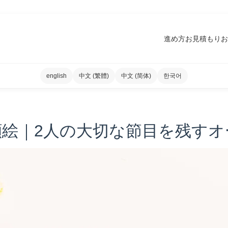
進め方
お見積もり
お
english
中文 (繁體)
中文 (简体)
한국어
顔絵｜2人の大切な節目を残すオ