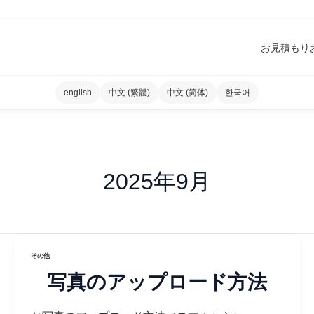
お見積もり
english
中文 (繁體)
中文 (简体)
한국어
2025年9月
その他
写真のアップロード方法