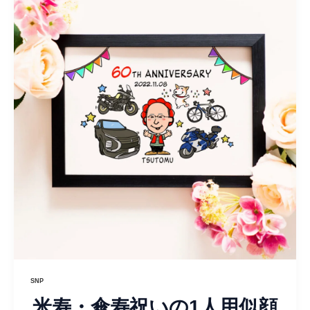
SNP
米寿・傘寿祝いの1人用似顔