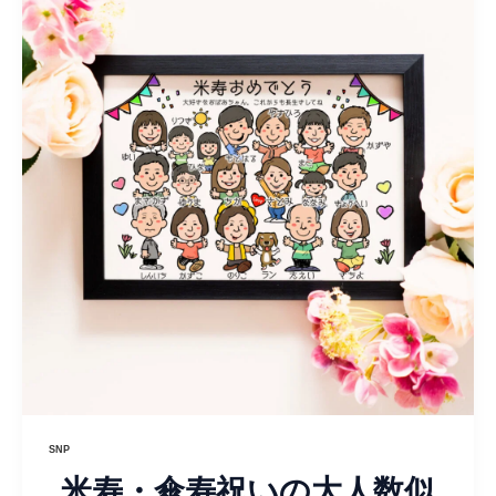
SNP
米寿・傘寿祝いの大人数似