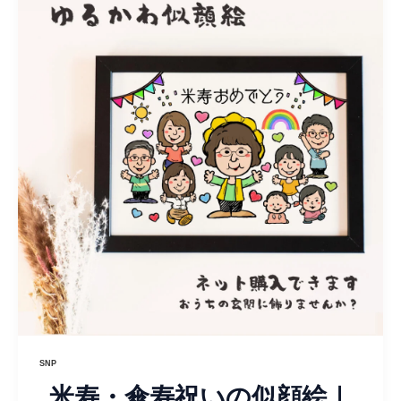
SNP
米寿・傘寿祝いの似顔絵｜