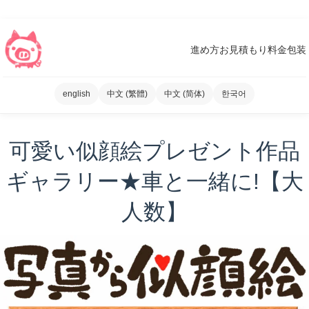
進め方
お見積もり
料金
包装
english
中文 (繁體)
中文 (简体)
한국어
可愛い似顔絵プレゼント作品
ギャラリー★車と一緒に!【大
人数】