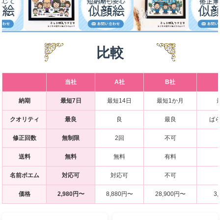
比較
当社
A社
B社
納期
最短7日
最短14日
最短1か月
クオリティ
最良
良
最良
ば
修正回数
無制限
2回
不可
送料
無料
無料
有料
名前ポエム
対応可
対応可
不可
価格
2,980円〜
8,880円〜
28,900円〜
3