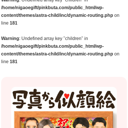
/home/nigaoegift/pinkbuta.com/public_html/wp-
content/themes/astra-child/inc/dynamic-routing.php
on
line
181
Warning
: Undefined array key "children" in
/home/nigaoegift/pinkbuta.com/public_html/wp-
content/themes/astra-child/inc/dynamic-routing.php
on
line
181