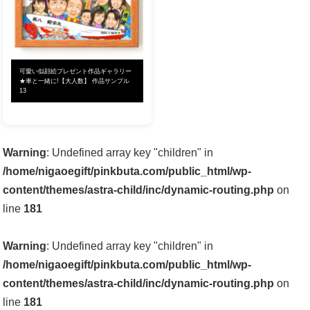
可愛い似顔絵プレゼント作品ギャラリー
★車と一緒に!【大人数】 作品サンプル
13
Warning
: Undefined array key "children" in
/home/nigaoegift/pinkbuta.com/public_html/wp-
content/themes/astra-child/inc/dynamic-routing.php
on
line
181
Warning
: Undefined array key "children" in
/home/nigaoegift/pinkbuta.com/public_html/wp-
content/themes/astra-child/inc/dynamic-routing.php
on
line
181