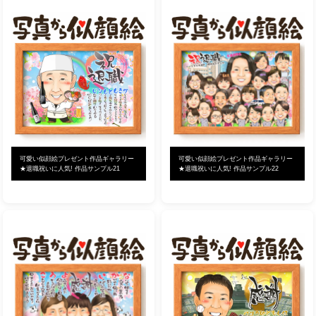
可愛い似顔絵プレゼント作品ギャラリー
可愛い似顔絵プレゼント作品ギャラリー
★退職祝いに人気! 作品サンプル21
★退職祝いに人気! 作品サンプル22