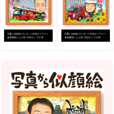
可愛い似顔絵プレゼント作品ギャラリー
可愛い似顔絵プレゼント作品ギャラリー
★退職祝いに人気! 作品サンプル29
★退職祝いに人気! 作品サンプル30