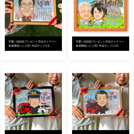
可愛い似顔絵プレゼント作品ギャラリー
可愛い似顔絵プレゼント作品ギャラリー
★退職祝いに人気! 作品サンプル9
★退職祝いに人気! 作品サンプル10