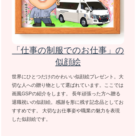
「仕事の制服でのお仕事」の
似顔絵
世界にひとつだけのかわいい似顔絵プレゼント。大
切な人への贈り物として選ばれています。ここでは
画風GSPの紹介をします。 長年頑張った方へ贈る
退職祝いの似顔絵。感謝を形に残す記念品としてお
すすめです。 大切なお仕事姿や職業の魅力を表現
した似顔絵です。