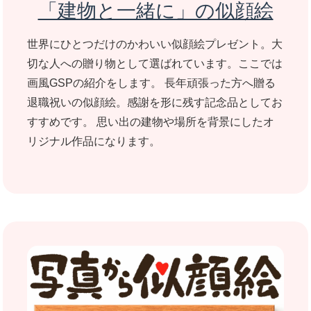
「建物と一緒に」の似顔絵
世界にひとつだけのかわいい似顔絵プレゼント。大
切な人への贈り物として選ばれています。ここでは
画風GSPの紹介をします。 長年頑張った方へ贈る
退職祝いの似顔絵。感謝を形に残す記念品としてお
すすめです。 思い出の建物や場所を背景にしたオ
リジナル作品になります。