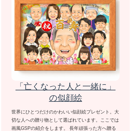
「亡くなった人と一緒に」
の似顔絵
世界にひとつだけのかわいい似顔絵プレゼント。大
切な人への贈り物として選ばれています。ここでは
画風GSPの紹介をします。 長年頑張った方へ贈る