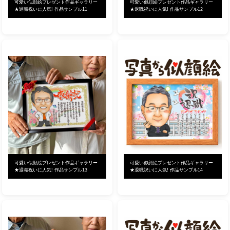
可愛い似顔絵プレゼント作品ギャラリー
可愛い似顔絵プレゼント作品ギャラリー
★退職祝いに人気! 作品サンプル11
★退職祝いに人気! 作品サンプル12
可愛い似顔絵プレゼント作品ギャラリー
可愛い似顔絵プレゼント作品ギャラリー
★退職祝いに人気! 作品サンプル13
★退職祝いに人気! 作品サンプル14