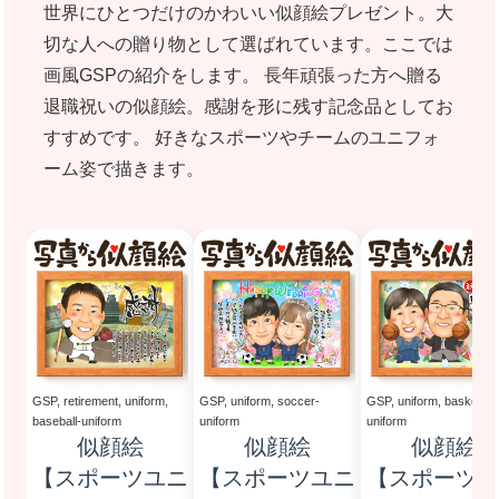
世界にひとつだけのかわいい似顔絵プレゼント。大
切な人への贈り物として選ばれています。ここでは
画風GSPの紹介をします。 長年頑張った方へ贈る
退職祝いの似顔絵。感謝を形に残す記念品としてお
すすめです。 好きなスポーツやチームのユニフォ
ーム姿で描きます。
GSP, uniform, soccer-
GSP, uniform, basketball-
GSP, retirement, uniform,
uniform
uniform
volleyball-uniform
似顔絵
似顔絵
似顔絵
【スポーツユニ
【スポーツユニ
【スポーツユ