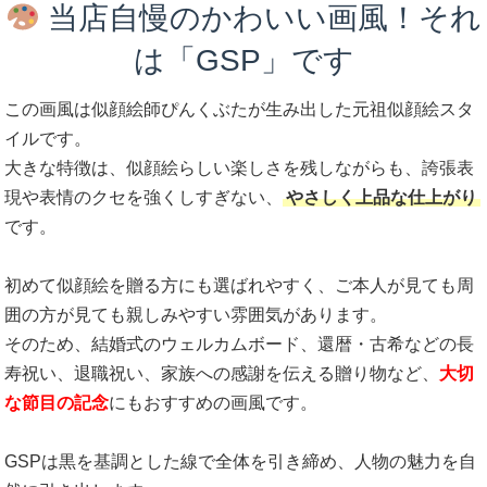
当店自慢のかわいい画風！それ
は「GSP」です
この画風は似顔絵師ぴんくぶたが生み出した
元祖似顔絵スタ
イル
です。
大きな特徴は、似顔絵らしい楽しさを残しながらも、誇張表
現や表情のクセを強くしすぎない、
やさしく上品な仕上がり
です。
初めて似顔絵を贈る方にも選ばれやすく、ご本人が見ても周
囲の方が見ても親しみやすい雰囲気があります。
そのため、結婚式のウェルカムボード、還暦・古希などの長
寿祝い、退職祝い、家族への感謝を伝える贈り物など、
大切
な節目の記念
にもおすすめの画風です。
GSPは
黒を基調とした線
で全体を引き締め、人物の魅力を自