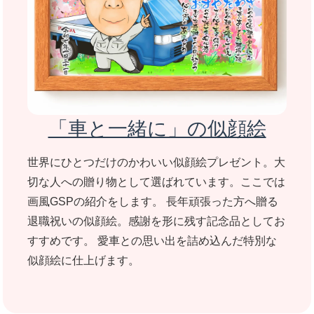
「車と一緒に」の似顔絵
世界にひとつだけのかわいい似顔絵プレゼント。大
切な人への贈り物として選ばれています。ここでは
画風GSPの紹介をします。 長年頑張った方へ贈る
退職祝いの似顔絵。感謝を形に残す記念品としてお
すすめです。 愛車との思い出を詰め込んだ特別な
似顔絵に仕上げます。