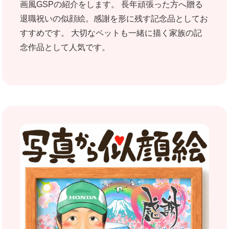
画風GSPの紹介をします。 長年頑張った方へ贈る
退職祝いの似顔絵。感謝を形に残す記念品としてお
すすめです。 大切なペットも一緒に描く家族の記
念作品として人気です。