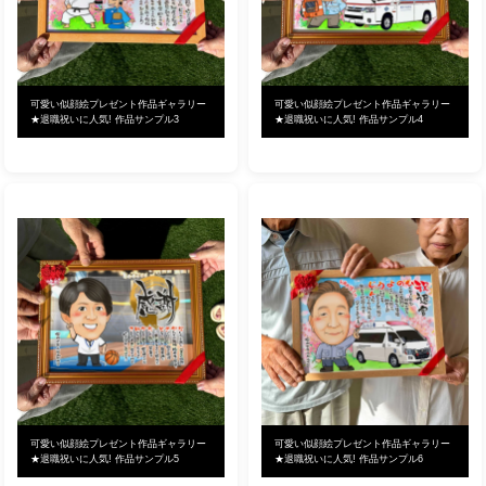
可愛い似顔絵プレゼント作品ギャラリー
可愛い似顔絵プレゼント作品ギャラリー
★退職祝いに人気! 作品サンプル3
★退職祝いに人気! 作品サンプル4
可愛い似顔絵プレゼント作品ギャラリー
可愛い似顔絵プレゼント作品ギャラリー
★退職祝いに人気! 作品サンプル5
★退職祝いに人気! 作品サンプル6