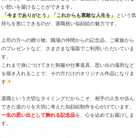
い想いを届けることができます。
「今までありがとう」「これからも素敵な人生を」
という気
持ちを形にできるのが、退職祝い似顔絵の魅力です。
上司の方への贈り物、職場の仲間からの記念品、ご家族から
のプレゼントなど、さまざまな場面でご利用いただいていま
す。
これまで身につけてきた制服や仕事道具、思い出の場所など
を描き入れることで、その方だけのオリジナル作品になりま
す
退職という大切なタイミングだからこそ、相手の人生や歩ん
できた道のりを大切に考えた似顔絵制作を心がけています。
一生の思い出として飾れる記念品
を、心を込めてお届けしま
す。